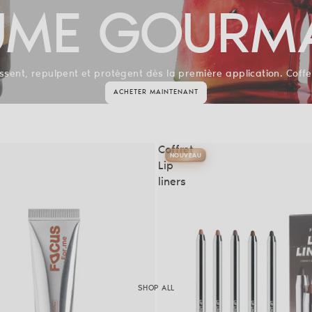
UME GOURM
ent, repulpent et protègent dès la première application. Coffe
ACHETER MAINTENANT
Coffret
NOUVEAU
Lip
liners
SHOP ALL