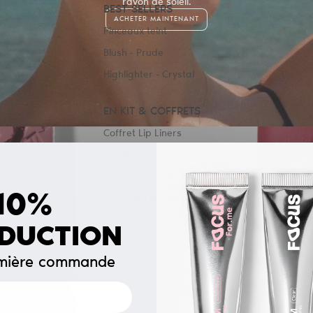
rayon de soleil.
BEST-SELLERS
ACHETER MAINTENANT
Pinceaux teint
Blush - Prude
Highlighter - Crystal
EN KIT & COFFRETS
Coffret Lip Liners
Trio Blush
Trio Highlighter
10%
Lip Oil & Lip Gloss
ÉDUCTION
DUO BLUSH / CREAM & POWDER
LE DUO QUI CHANGE TOUT.
emière commande
Deux formules, un blush qui s'adapte à tout.
ACHETER MAINTENANT