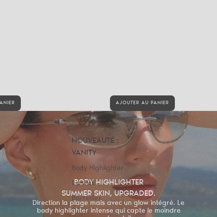
ANIER
AJOUTER AU PANIER
NOUVEAUTÉ :
VANITY
Body Highlighter
BODY HIGHLIGHTER
Lipstick
SUMMER SKIN, UPGRADED.
Barrettes
Direction la plage mais avec un glow intégré. Le
body highlighter intense qui capte le moindre