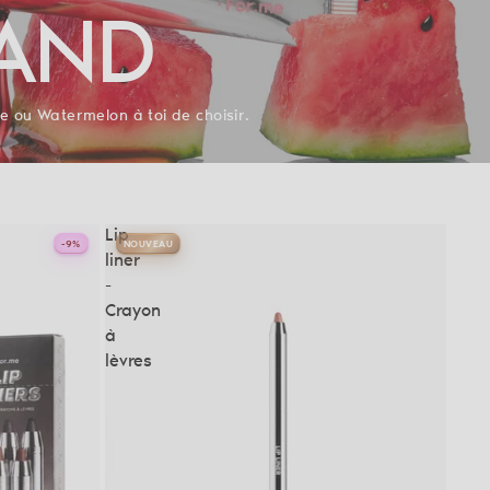
AND
e ou Watermelon à toi de choisir.
Lip
-9%
NOUVEAU
liner
-
Crayon
à
lèvres