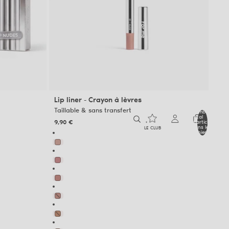
Lip liner - Crayon à lèvres
Taillable & sans transfert
Nombre
total
9,90 €
d’articles
dans le
LE CLUB
panier: 0