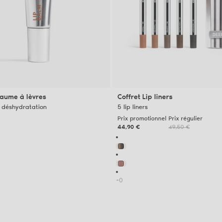
Baume à lèvres
Coffret Lip liners
a déshydratation
5 lip liners
Prix promotionnel
Prix régulier
44,90 €
49,50 €