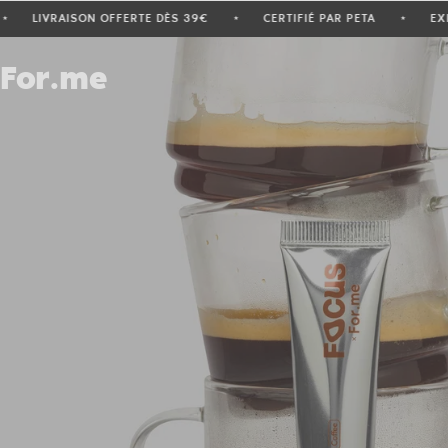
E & VEGAN
LIVRAISON OFFERTE DÈS 39€
CERTIFIÉ PAR PE
★
★
For.me