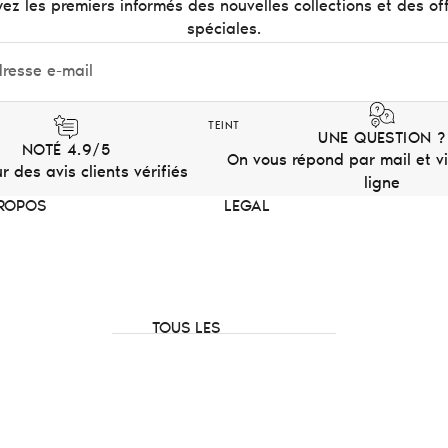
ez les premiers informés des nouvelles collections et des of
Body Highlighter
spéciales.
Lipstick
Barrettes
BEST-SELLERS
TEINT
UNE QUESTION ?
NOTÉ 4.9/5
On vous répond par mail et vi
Pinceaux teint
r des avis clients vérifiés
ligne
Blush - Prude
ROPOS
LEGAL
Highlighter - Crystal
EN KIT & COFFRETS
Coffret Lip Liners
TOUS LES
Trio Blush
PRODUITS
Trio Highlighter
Blush
Lip Oil & Lip Gloss
Highlighter