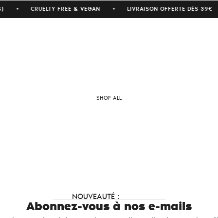
S)
CRUELTY FREE & VEGAN
LIVRAISON OFFERTE DÈS 39€
★
★
SHOP ALL
NOUVEAUTÉ :
Abonnez-vous à nos e-mails
VANITY