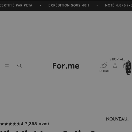
CERTIFIÉ PAR PETA
EXPÉDITION SOUS 48H
NOTÉ 4.8/5 (
★
★
SHOP ALL
Nombr
total
d’artic
dans le
LE CLUB
panier:
NOUVEAU
4,7
(
358
avis
)
TÉ :