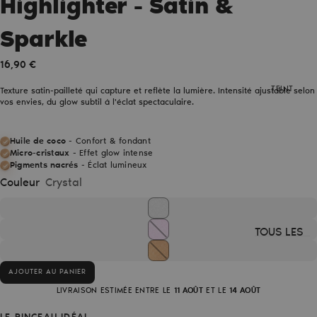
Highlighter - Satin &
VANITY
Body
Sparkle
Highlighter
16,90 €
Lipstick
Barrettes
TEINT
Texture satin-pailleté qui capture et reflète la lumière. Intensité ajustable selon
vos envies, du glow subtil à l'éclat spectaculaire.
BEST-
SELLERS
Huile de coco
- Confort & fondant
Micro-cristaux
- Effet glow intense
Pinceaux
Pigments nacrés
- Éclat lumineux
teint
Couleur
Crystal
Blush -
Prude
TOUS LES
Highlighter
PRODUITS
- Crystal
Blush
AJOUTER AU PANIER
LIVRAISON ESTIMÉE ENTRE LE
11 AOÛT
ET LE
14 AOÛT
EN KIT &
Highlighter
COFFRETS