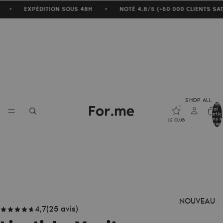
EXPÉDITION SOUS 48H
NOTÉ 4.8/5 (+50 000 CLIENTS SA
★
★
SHOP ALL
Nombr
total
d’artic
dans le
LE CLUB
panier:
NOUVEAU
4,7
(
25
avis
)
TÉ :