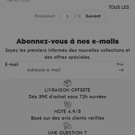
04/07/2026
TOUS LES
PRODUITS
Précédent
/ 9
Suivant
Lip Pocket
Taille-
Abonnez-vous à nos e-mails
crayon
Soyez les premiers informés des nouvelles collections et
Trousse
des offres spéciales.
Barrettes
E-mail
Plus
Coffee cup
LIVRAISON OFFERTE
Dès 39€ d'achat sous 72h ouvrées
NOTÉ 4.9/5
Basé sur des avis clients vérifiés
UNE QUESTION ?