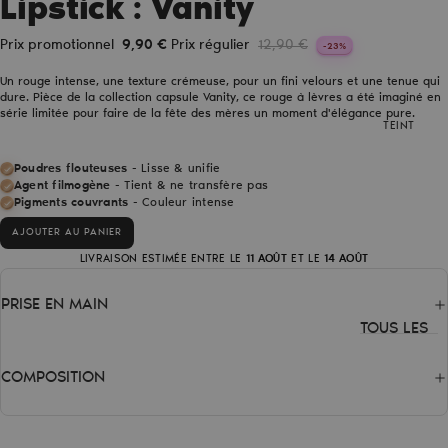
Lipstick : Vanity
VANITY
Body
Prix promotionnel
9,90 €
Prix régulier
12,90 €
-23%
Highlighter
Un rouge intense, une texture crémeuse, pour un fini velours et une tenue qui
Lipstick
dure. Pièce de la collection capsule Vanity, ce rouge à lèvres a été imaginé en
série limitée pour faire de la fête des mères un moment d'élégance pure.
Barrettes
TEINT
Poudres flouteuses
- Lisse & unifie
BEST-
Agent filmogène
- Tient & ne transfère pas
SELLERS
Pigments couvrants
- Couleur intense
Pinceaux
AJOUTER AU PANIER
teint
LIVRAISON ESTIMÉE ENTRE LE
11 AOÛT
ET LE
14 AOÛT
Blush -
PRISE EN MAIN
Prude
TOUS LES
Highlighter
PRODUITS
- Crystal
COMPOSITION
Blush
EN KIT &
Highlighter
COFFRETS